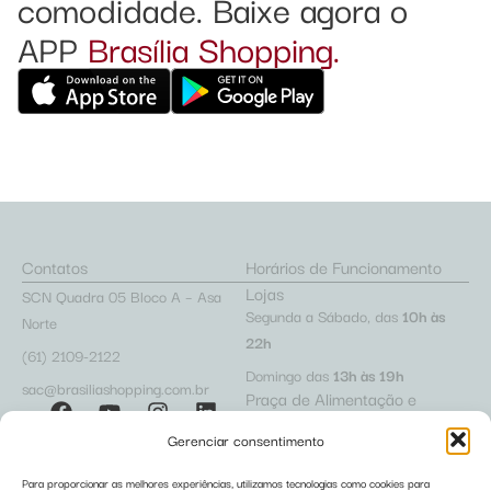
comodidade. Baixe agora o
APP
Brasília Shopping.
Contatos
Horários de Funcionamento
Lojas
SCN Quadra 05 Bloco A – Asa
Segunda a Sábado, das
10h às
Norte
22h
(61) 2109-2122
Domingo das
13h às 19h
sac@brasiliashopping.com.br
Praça de Alimentação e
Cafeterias
Gerenciar consentimento
Segunda a Sábado, das
10h às
22h
Para proporcionar as melhores experiências, utilizamos tecnologias como cookies para