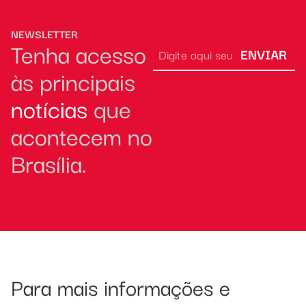
NEWSLETTER
Tenha acesso
ENVIAR
às principais
notícias
que
acontecem no
Brasília.
Para mais informações e