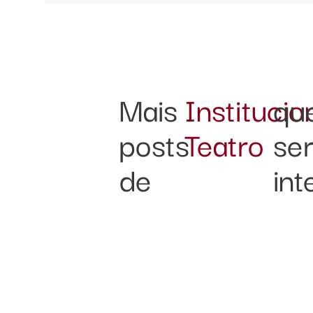
Mais
Institucio
qu
posts
Teatro
se
de
int