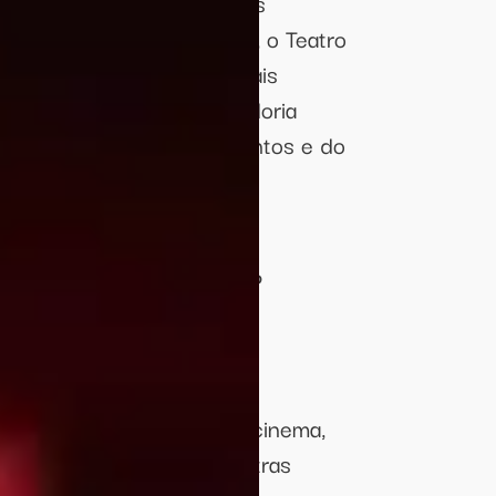
 foyer ideal para pequenas
is de 15 anos de história, o Teatro
ando uma casa cada vez mais
a cidade por meio da curadoria
manente de seus equipamentos e do
tistas da cidade.
a a programação do 1º
o Brasília Shopping
 fevereiro de 2026.
ca, dança, artes cênicas, cinema,
ana, oficinas, cursos, palestras