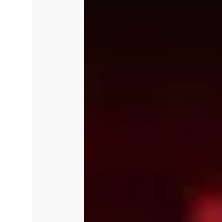
iluminação, camarim amplo e um
exposições e coquetéis. Com ma
Brasília Shopping vem se torn
relevante no cenário cultural d
realizada, da manutenção per
respeito e receptividade aos ar
_
SERVIÇO
:
Inscrições par
semestre de
2026 – Teatr
Período de inscrição:
até 13 de
Abrangência:
projetos em músi
literatura, cultura popular e urb