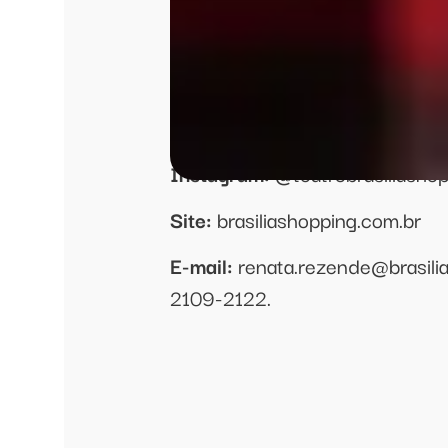
(adulto, infantil e infanto-juven
celebrativos, workshops, mento
Inscrições:
https://abre.ai/oy
Informações:
Instagram:
@teatrobrasiliashop
Site:
brasiliashopping.com.br
E-mail:
renata.rezende@brasili
2109-2122.