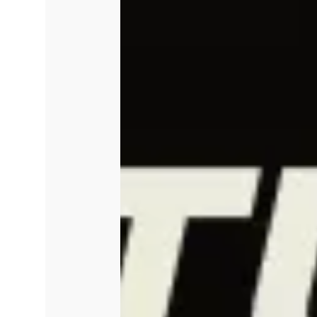
quanto produções já consolidad
propostas nas áreas de música,
literatura, além de iniciativas
serão aceitas atividades format
palestras (adulto, infantil e inf
workshops e mentorias, bem c
celebrativos.
O Teatro Brasília Shopping ofe
incluídos na casa, localização c
moderna, assegurando qualidad
nacionais de diferentes format
do acesso e na construção de
representativa.