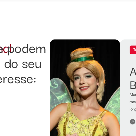
nal
e podem
T
r do seu
A
eresse:
B
Mus
mov
lon