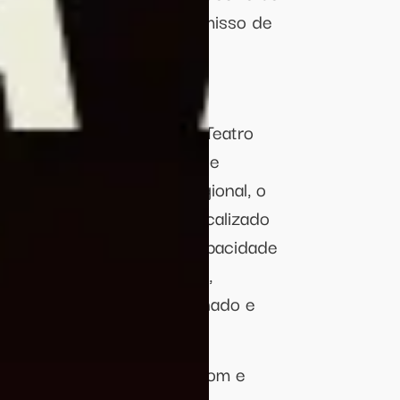
 do espaço, com o compromisso de
idade.
ing
arte e entretenimento, o Teatro
programação diversificada e
o da cultura nacional e regional, o
 pela cena brasiliense. Localizado
opping, o teatro oferece capacidade
o espaços para cadeirantes,
colhedor com ar-condicionado e
 cabine para controle de som e