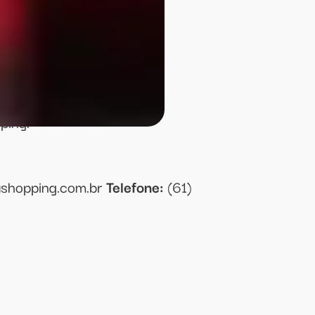
il), eventos corporativos e
rias.
mA
ping.
ashopping.com.br
Telefone:
(61)