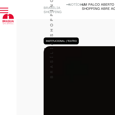
BRASÍLIA SHOPPING
NOTÍCIAS
UM PALCO ABERTO 
BRASÍLIA
SHOPPING ABRE A
SHOPPING
INSTITUCIONAL
|
TEATRO
Um palco aberto 
encontros e criaç
Shopping abre a
apresentações 
Inscrições prorrogadas
eventos com programaç