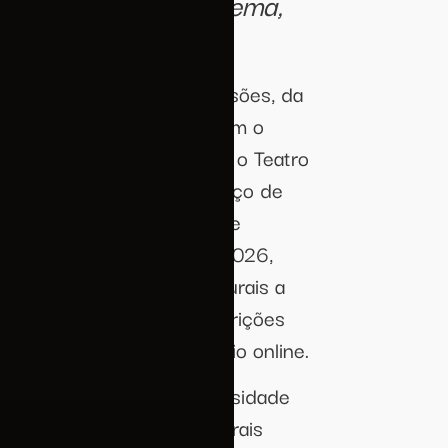
 música, dança, cinema,
os corporativos
o da diversidade de expressões, da
sso a espaços que promovem o
co. Inserido nesse cenário, o Teatro
o como um importante espaço de
apital, inicia o processo de
compor a programação de 2026,
, coletivos e agentes culturais a
entes linguagens. As inscrições
iro, por meio de formulário online.
nstruída a partir da diversidade
lando tanto criações autorais