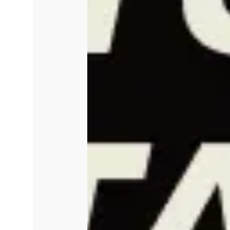
“O Teatro Brasília Shopping é,
para a mediação cultural, que al
curadoria atenta às transforma
compromisso é oferecer condiçõ
projetos, acolhendo artistas,
ambiente preparado técnica e s
formação. Buscamos construir 
dialogue com diferentes público
e amplie o acesso à cultura co
reflexão e compartilhamento”,
teatro.
Os interessados podem submete
https://abre.ai/oymA
. Todas as
disponíveis no formulário de in