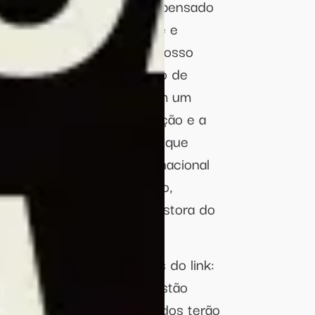
 antes de tudo, um espaço pensado
ia estrutura, acessibilidade e
ções do campo artístico. Nosso
es reais para a realização de
 produtores e educadores em um
imbolicamente para a criação e a
uma programação diversa, que
s, valorize a cena local e nacional
mo experiência de encontro,
 afirma Renata Rezende, gestora do
r suas propostas através do link:
 orientações necessárias estão
scrição. Projetos selecionados terão