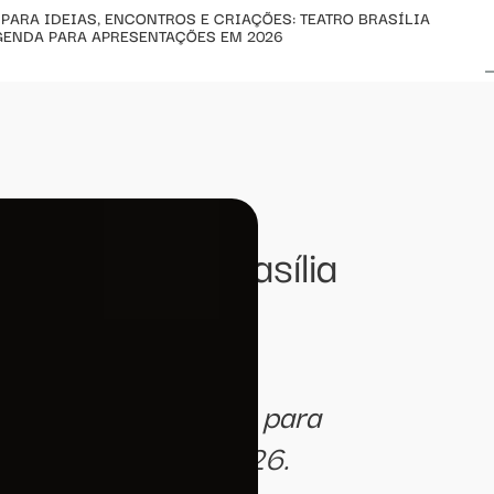
PARA IDEIAS, ENCONTROS E CRIAÇÕES: TEATRO BRASÍLIA
GENDA PARA APRESENTAÇÕES EM 2026
para ideias,
ões: Teatro Brasília
genda para
em 2026
 até 13 de fevereiro para
ão ao longo de 2026.