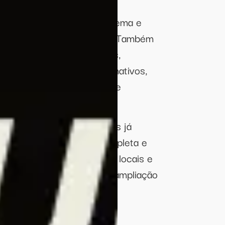
as. Poderão ser inscritas
 dança, artes cênicas, cinema e
 de cultura popular e urbana. Também
ivas, como oficinas, cursos,
anto-juvenil), encontros formativos,
omo eventos corporativos e
rece equipamentos técnicos já
entral e infraestrutura completa e
e técnica para produções locais e
os e origens, com foco na ampliação
 uma agenda diversa e