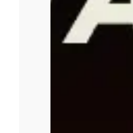
uma taxa acessível para o uso
promover a arte em sua divers
Sobre o Teatro Brasília Shopp
Celebrando todas as formas de 
Brasília Shopping oferece uma 
criativa. Com foco na valorizaçã
espaço tem um carinho especial
no primeiro piso do Brasília Sh
para até 100 pessoas, incluind
proporcionando um ambiente a
infraestrutura moderna.
Além disso, o teatro conta com