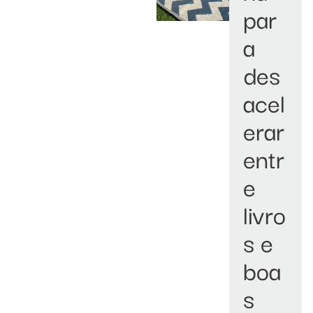
par
a
des
acel
erar
entr
e
livro
s e
boa
s