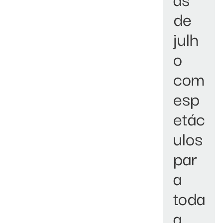
de
julh
o
com
esp
etác
ulos
par
a
toda
a