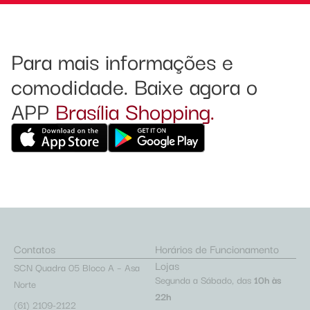
Para mais informações e
comodidade. Baixe agora o
APP
Brasília Shopping.
Contatos
Horários de Funcionamento
Lojas
SCN Quadra 05 Bloco A – Asa
Segunda a Sábado, das
10h às
Norte
22h
(61) 2109-2122