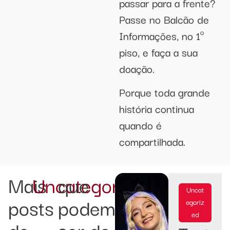
passar para a frente?
Passe no Balcão de
Informações, no 1º
piso, e faça a sua
doação.
Porque toda grande
história continua
quando é
compartilhada.
Mais
Uncategorized
que
Uncat
posts
podem
egoriz
ed
de
ser do