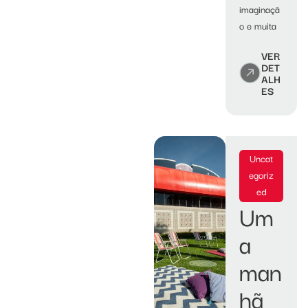
imaginaçã
o e muita
VER
DET
ALH
ES
Uncat
egoriz
ed
Um
a
man
hã