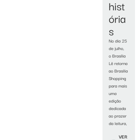
hist
ória
s
No dia 25
de julho,
o Brasília
Lê retorna
ao Brasília
Shopping
para mais
uma
edição
dedicada
ao prazer
da leitura,
VER