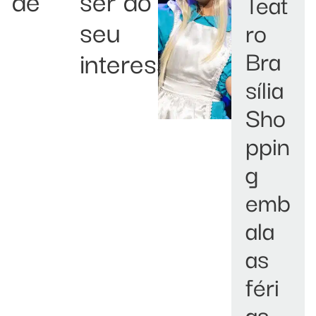
Teat
seu
ro
interesse:
Bra
sília
Sho
ppin
g
emb
ala
as
féri
as