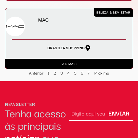
BELEZA & BEM-ESTAR
MAC
BRASILÍA SHOPPING
VER MAIS
Anterior
1
2
3
4
5
6
7
Próximo
NEWSLETTER
Tenha acesso
ENVIAR
às principais
notícias
que