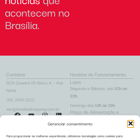
acontecem no
Brasília.
Contatos
Horários de Funcionamento
Lojas
SCN Quadra 05 Bloco A – Asa
Segunda a Sábado, das
10h às
Norte
22h
(61) 2109-2122
Domingo das
13h às 19h
sac@brasiliashopping.com.br
Praça de Alimentação e
Cafeterias
Gerenciar consentimento
Segunda a Sábado, das
10h às
22h
Para proporcionar as melhores experiências, utilizamos tecnologias como cookies para