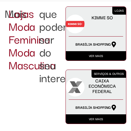
Mais
Lojas
que
LOJAS
KIMMI SO
Moda
podem
Feminina
ser
BRASÍLIA SHOPPING
Moda
do
VER MAIS
Masculina
seu
interesse:
SERVIÇOS & OUTROS
CAIXA
ECONÔMICA
FEDERAL
BRASILÍA SHOPPING
VER MAIS