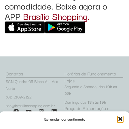
comodidade. Baixe agora o
APP
Brasília Shopping.
Contatos
Horários de Funcionamento
Lojas
SCN Quadra 05 Bloco A – Asa
Segunda a Sábado, das
10h às
Norte
22h
(61) 2109-2122
Domingo das
13h às 19h
sac@brasiliashopping.com.br
Praça de Alimentação e
Cafeterias
Gerenciar consentimento
Segunda a Sábado, das
10h às
22h