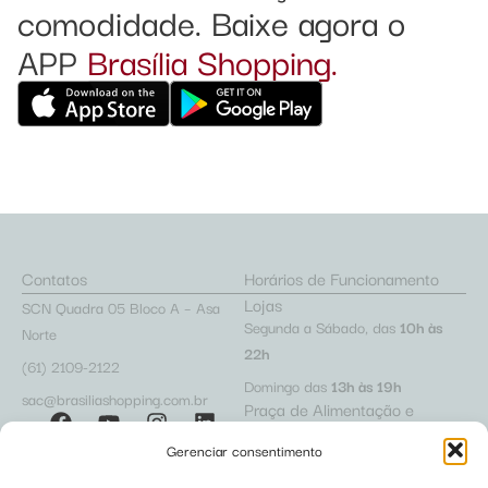
comodidade. Baixe agora o
APP
Brasília Shopping.
Contatos
Horários de Funcionamento
Lojas
SCN Quadra 05 Bloco A – Asa
Segunda a Sábado, das
10h às
Norte
22h
(61) 2109-2122
Domingo das
13h às 19h
sac@brasiliashopping.com.br
Praça de Alimentação e
Cafeterias
Gerenciar consentimento
Segunda a Sábado, das
10h às
22h