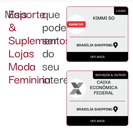
Mais
Esporte
que
LOJAS
KIMMI SO
&
podem
Suplementos
ser
BRASÍLIA SHOPPING
Lojas
do
VER MAIS
Moda
seu
Feminina
interesse:
SERVIÇOS & OUTROS
CAIXA
ECONÔMICA
FEDERAL
BRASILÍA SHOPPING
VER MAIS