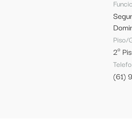
Funci
Segun
Domin
Piso/
2º Pi
Telefo
(61)