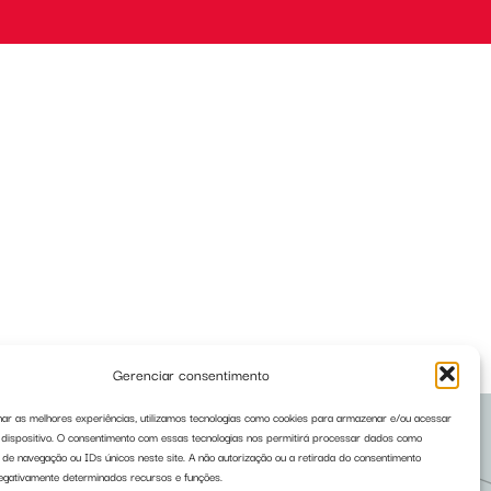
Gerenciar consentimento
ar as melhores experiências, utilizamos tecnologias como cookies para armazenar e/ou acessar
dispositivo. O consentimento com essas tecnologias nos permitirá processar dados como
e navegação ou IDs únicos neste site. A não autorização ou a retirada do consentimento
egativamente determinados recursos e funções.