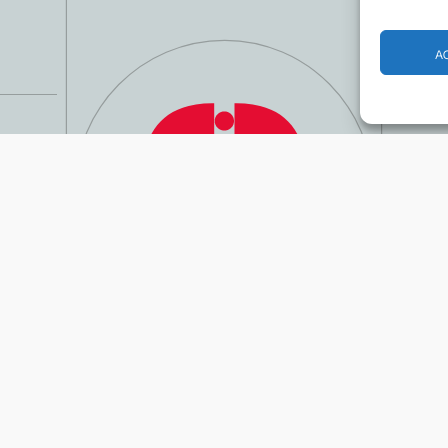
A
Horário
Lojas
Praça d
Aliment
Cafeteri
Restaur