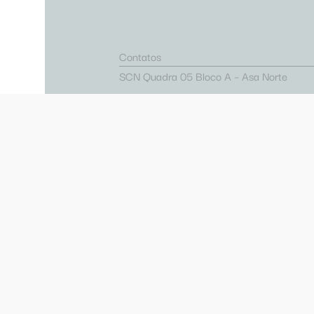
Contatos
SCN Quadra 05 Bloco A – Asa Norte
(61) 2109-2122
sac@brasiliashopping.com.br
Acesso Lojista
Trabalhe Conosco
Políticas de Privacidade
Relatório de Igualdade Salarial
Regulamentos