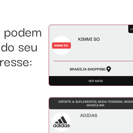
e podem
L
KIMMI SO
 do seu
eresse:
BRASÍLIA SHOPPING
VER MAIS
ESPORTE & SUPLEMENTOS, MODA FEMININA, MODA
MASCULINA
ADIDAS