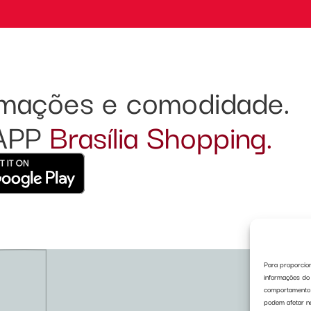
ormações e comodidade.
 APP
Brasília Shopping.
Para proporcion
informações do 
comportamento d
podem afetar n