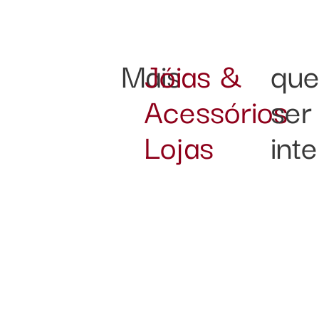
Mais
Jóias &
qu
Acessórios
ser
Lojas
int