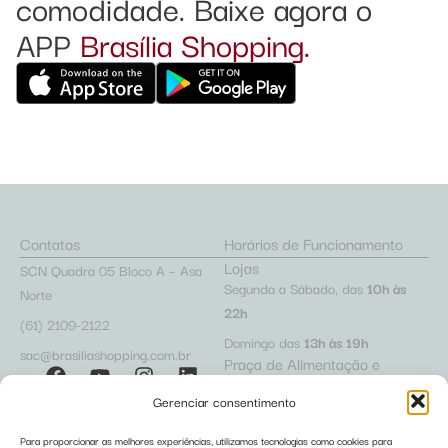
comodidade. Baixe agora o
APP
Brasília Shopping.
Contatos
Horários de Funcionamento
Lojas
SCN Quadra 05 Bloco A – Asa
Segunda a Sábado, das
10h às
Norte
22h
(61) 2109-2122
Domingo das
13h às 19h
sac@brasiliashopping.com.br
Praça de Alimentação e
Cafeterias
Gerenciar consentimento
Segunda a Sábado, das
10h às
22h
Para proporcionar as melhores experiências, utilizamos tecnologias como cookies para