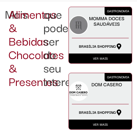
Mais
Alimentos
que
GASTRONOMIA
MOMMA DOCES
&
podem
SAUDÁVEIS
Bebidas
ser
BRASÍLIA SHOPPING
Chocolates
do
VER MAIS
&
seu
Presentes
interesse:
GASTRONOMIA
DOM CASERO
BRASÍLIA SHOPPING
VER MAIS