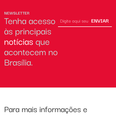
NEWSLETTER
Tenha acesso
ENVIAR
às principais
notícias
que
acontecem no
Brasília.
Para mais informações e