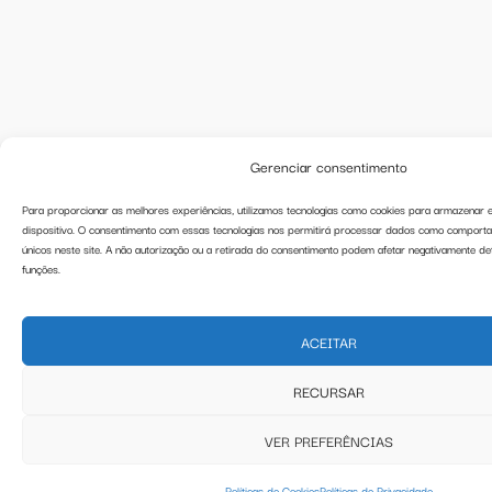
Gerenciar consentimento
Para proporcionar as melhores experiências, utilizamos tecnologias como cookies para armazenar 
dispositivo. O consentimento com essas tecnologias nos permitirá processar dados como compor
únicos neste site. A não autorização ou a retirada do consentimento podem afetar negativamente d
funções.
ACEITAR
RECURSAR
VER PREFERÊNCIAS
Políticas de Cookies
Políticas de Privacidade