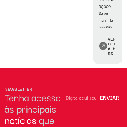
R$900.
Saiba
mais! Há
receitas
VER
DET
ALH
ES
NEWSLETTER
Tenha acesso
ENVIAR
às principais
notícias
que