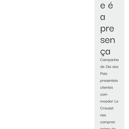
e é
a
pre
sen
ça
Campanha
de Dia dos
Pais
presenteia
clientes
com
moedor Le
Creuset
nas
compras
acima de