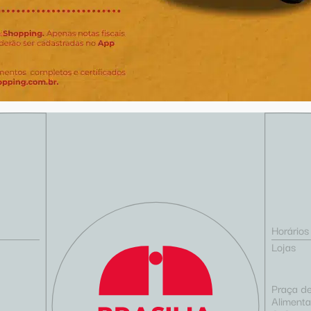
Horário
Lojas
Praça d
Aliment