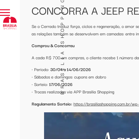
BRASÍLIA SHOPPING
CONCORRA A JEEP R
Se o Cerrado traduz força, ciclos e regeneração, o amor 
as relações também se desenvolvem em camadas: entre in
Comprou & Concorreu
A cada R$ 700 em compras, o cliente recebe 1 número da
• Período:
30/04 a 14/06/2026
• Sábados e domingos: cupons em dobro
• Sorteio:
17/06/2026
• Trocas realizadas via APP Brasília Shopping
Regulamento Sorteio:
https://brasiliashopping.com.br/