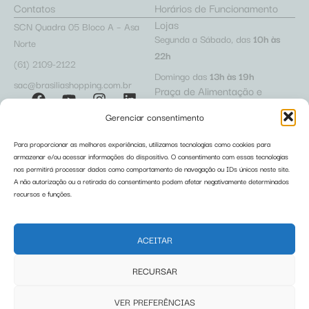
Contatos
Horários de Funcionamento
Lojas
SCN Quadra 05 Bloco A – Asa
Segunda a Sábado, das
10h às
Norte
22h
(61) 2109-2122
Domingo das
13h às 19h
sac@brasiliashopping.com.br
Praça de Alimentação e
Cafeterias
Gerenciar consentimento
Segunda a Sábado, das
10h às
22h
Para proporcionar as melhores experiências, utilizamos tecnologias como cookies para
Domingo das
12h às 22h
armazenar e/ou acessar informações do dispositivo. O consentimento com essas tecnologias
Acesso Lojista
Trabalhe Conosco
Restaurantes
nos permitirá processar dados como comportamento de navegação ou IDs únicos neste site.
Políticas de Privacidade
A não autorização ou a retirada do consentimento podem afetar negativamente determinados
Segunda a Sábado, das
10h às
recursos e funções.
Relatório de Igualdade Salarial
23h
Domingo das
12h às 22h
ACEITAR
Regulamentos
RECURSAR
Pet Friendly
Carrinho Pet
Fraldário
Abafadores de Ruído
VER PREFERÊNCIAS
Carrinho de Bebê