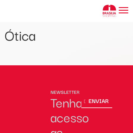
BRASÍLIA SHOPPING
Ótica
NEWSLETTER
Tenha
ENVIAR
acesso
as