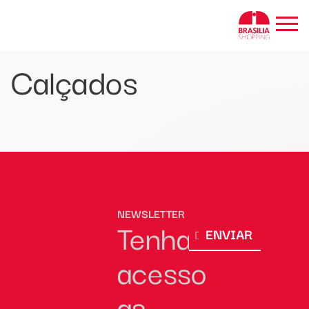
BRASÍLIA SHOPPING
Calçados
NEWSLETTER
Tenha
ENVIAR
acesso
as