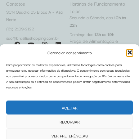
Contatos
Horários de Funcionamento
Lojas
SCN Quadra 05 Bloco A – Asa
Segunda a Sábado, das
10h às
Norte
22h
(61) 2109-2122
Domingo das
13h às 19h
sac@brasiliashopping.com.br
Praça de Alimentação e
Cafeterias
Gerenciar consentimento
Segunda a Sábado, das
10h às
22h
Para proporcionar as melhores experiências, utilizamos tecnologias como cookies para
Domingo das
12h às 22h
armazenar e/ou acessar informações do dispositivo. O consentimento com essas tecnologias
Acesso Lojista
Trabalhe Conosco
Restaurantes
nos permitirá processar dados como comportamento de navegação ou IDs únicos neste site.
Políticas de Privacidade
A não autorização ou a retirada do consentimento podem afetar negativamente determinados
Segunda a Sábado, das
10h às
recursos e funções.
Relatório de Igualdade Salarial
23h
Domingo das
12h às 22h
ACEITAR
Regulamentos
RECURSAR
Pet Friendly
Carrinho Pet
Fraldário
Abafadores de Ruído
VER PREFERÊNCIAS
Carrinho de Bebê