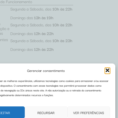
s de Funcionamento
Segunda a Sábado, das
10h às 22h
Domingo das
13h às 19h
e
Segunda a Sábado, das
10h às 22h
ação e
as
Domingo das
12h às 22h
antes
Segunda a Sábado, das
10h às 23h
Domingo das
12h às 22h
Gerenciar consentimento
ar as melhores experiências, utilizamos tecnologias como cookies para armazenar e/ou acessar
dispositivo. O consentimento com essas tecnologias nos permitirá processar dados como
e navegação ou IDs únicos neste site. A não autorização ou a retirada do consentimento
egativamente determinados recursos e funções.
CEITAR
RECURSAR
VER PREFERÊNCIAS