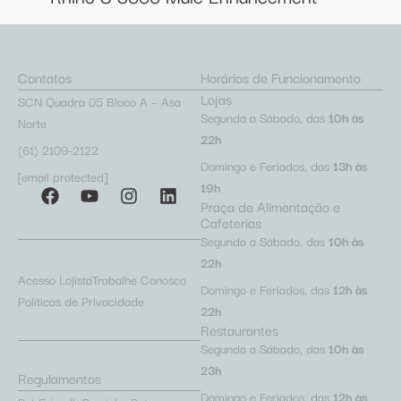
Contatos
Horários de Funcionamento
Lojas
SCN Quadra 05 Bloco A – Asa
Segunda a Sábado, das
10h às
Norte
22h
(61) 2109-2122
Domingo e Feriados, das
13h às
[email protected]
19h
Praça de Alimentação e
Cafeterias
Segunda a Sábado, das
10h às
22h
Acesso Lojista
Trabalhe Conosco
Domingo e Feriados, das
12h às
Políticas de Privacidade
22h
Restaurantes
Segunda a Sábado, das
10h às
23h
Regulamentos
Domingo e Feriados, das
12h às