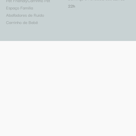
Pet Friendly
Carrinho Pet
22h
Espaço Família
Abafadores de Ruído
Carrinho de Bebê