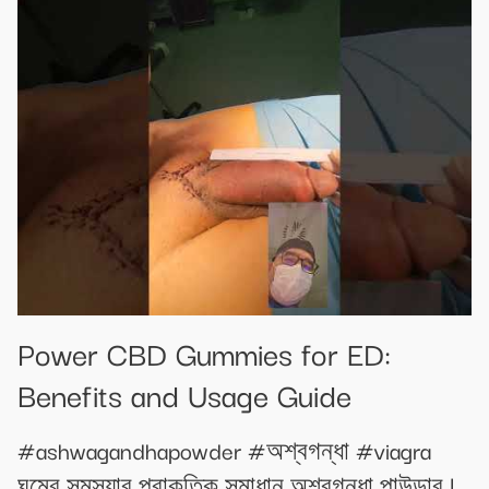
Power CBD Gummies for ED:
Benefits and Usage Guide
#ashwagandhapowder #অশ্বগন্ধা #viagra
ঘুমের সমস্যার প্রাকৃতিক সমাধান অশ্বগন্ধা পাউডার |