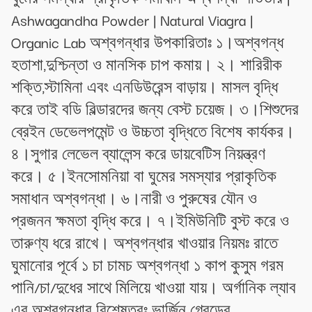
Ashwagandha Powder | Natural Viagra |
Organic Lab অশ্বগন্ধার উপকারিতাঃ ১।অশ্বগন্ধ
হতাশা,দুশ্চিন্তা ও মানসিক চাপ কমায়। ২। শারিরীক
শক্তি,স্টামিনা এবং এনডিউরেন্স বাড়ায়। মাসল বৃদ্ধি
করে তাই বডি বিল্ডারদের জন্য বেস্ট চয়েজ। ৩।শিশুদের
ব্রেইন ডেভেলপমেন্ট ও উচ্চতা বৃদ্ধিতে বিশেষ কার্যকর।
৪।সুগার লেভেল ব্যালেন্স করে ডায়বেটিস নিয়ন্ত্রণ
করে। ৫।ইনসোমনিয়া বা ঘুমের সমস্যার প্রাকৃতিক
সমাধান অশ্বগন্ধা। ৬।নারী ও পুরুষের যৌন ও
প্রজনন ক্ষমতা বৃদ্ধি করে। ৭।ইমিউনিটি বুস্ট করে ও
তারুণ্য ধরে রাখে। অশ্বগন্ধার খাওয়ার নিয়মঃ রাতে
ঘুমানোর পূর্বে ১ চা চামচ অশ্বগন্ধা ১ কাপ কুসুম গরম
পানি/চা/দুধের সাথে মিলিয়ে খাওয়া যায়। অর্গানিক ল্যাব
এর অশ্বগন্ধার বিশেষত্বঃ ভার্জিন গ্রেডের